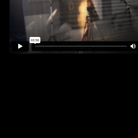
Documentário sobre Edna Savaget, dirigido por
Emília Silveira e produzido por Modo Operante e
Setenta Filmes.
Brasil, 2016
Artes e Efeitos Visuais> Patricia Tebet, Estudio Zip